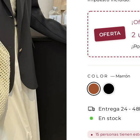
oferta
¡O
OFERTA
2 
¡Po
COLOR
—
Marrón
Entrega 24 - 48
En stock
15
personas tienen esto
●