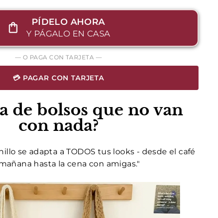
PÍDELO AHORA
Y PÁGALO EN CASA
— O PAGA CON TARJETA —
💳 PAGAR CON TARJETA
a de bolsos que no van
con nada?
illo se adapta a TODOS tus looks - desde el café
 mañana hasta la cena con amigas."