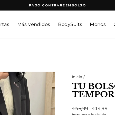
PAGO CONTRAREEMBOLSO
diapositivas
pausa
rtas
Más vendidos
BodySuits
Monos
Inicio
/
TU BOLS
TEMPOR
Precio
Precio
€45,99
€14,99
habitual
de
Impuesto incluido.