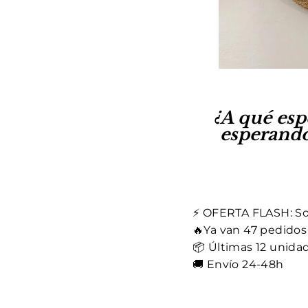
¿A qué esp
esperando
⚡ OFERTA FLASH: S
🔥Ya van 47 pedidos
📦 Últimas 12 unida
🚚 Envío 24-48h