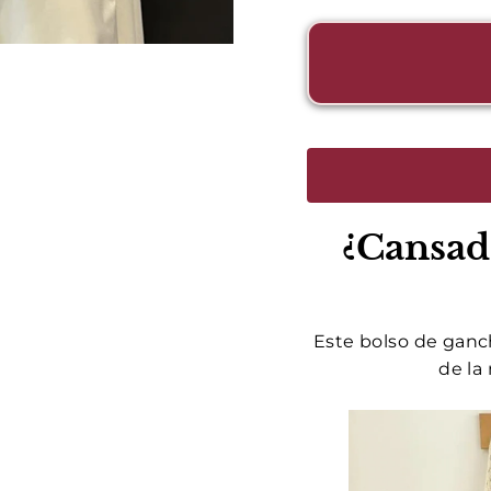
¿Cansad
Este bolso
de ganch
de
la