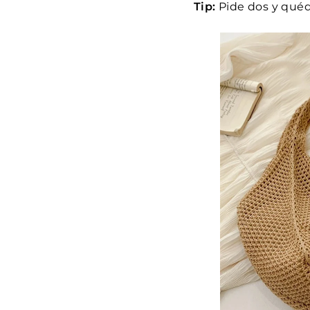
Tip:
Pide dos y quéda